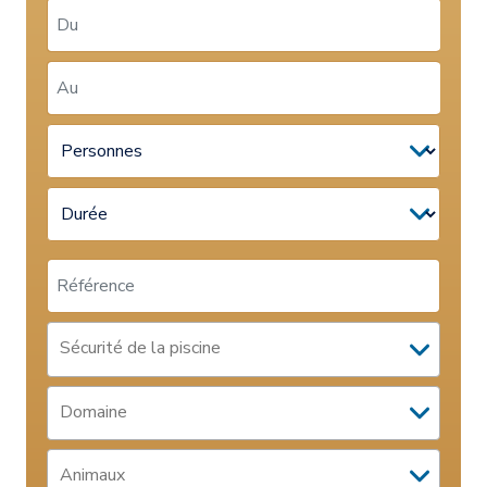
Du
*
Au
*