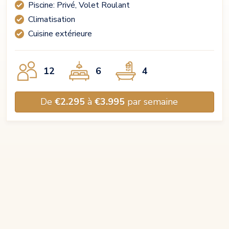
Piscine: Privé, Volet Roulant
Climatisation
Cuisine extérieure
12
6
4
De
€2.295
à
€3.995
par semaine