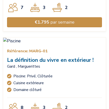
7
3
2
€1.795
par semaine
Référence: MARG-01
La définition du vivre en extérieur !
Gard , Marguerittes
Piscine: Privé, Clôturée
Cuisine extérieure
Domaine clôturé
8
3
2